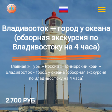
Владивосток — город у океана
(обзорная экскурсия по
Владивостоку на 4 часа)
Главная
»
Туры
»
Россия
»
Приморский край
»
Владивосток - город у океана (обзорная экскурсия
по Владивостоку на 4 часа)
2.700 РУБ