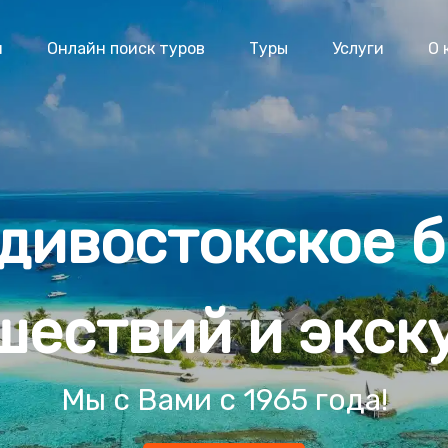
я
Онлайн поиск туров
Туры
Услуги
О 
дивостокское 
шествий и экск
Мы с Вами с 1965 года!