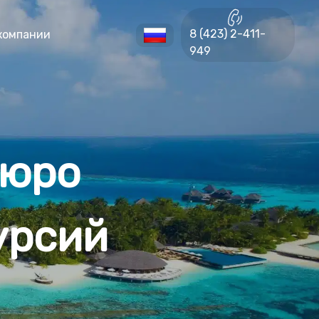
8 (423) 2-411-
компании
949
бюро
урсий