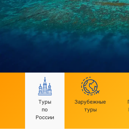
Туры
Зарубежные
по
туры
России