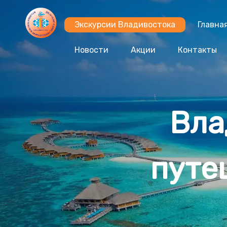
Экскурсии Владивостока
Главна
Новости
Акции
Контакты
Вла
путе