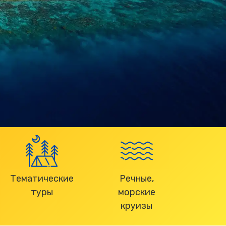
Тематические
Речные,
туры
морские
круизы