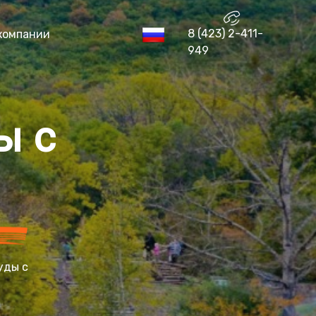
8 (423) 2-411-
компании
949
ы с
уды с