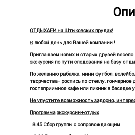
Опи
ОТДЫХАЕМ на Штыковских прудах!
В
любой день для Вашей компании
!
Приглашаем новых и старых друзей весело 
экскурсия по пути следования на
базу отды
По желанию рыбалка, мини футбол, волейбо
творчества– роспись по стеклу,
гончарное 
гостеприимное кафе или
пикник в беседке у
Не упустите возможность задорно, интер
Программа
экскурсии+отдых
8:45
Сбор группы с сопровождающим