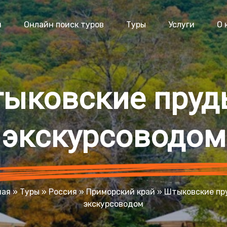
я
Онлайн поиск туров
Туры
Услуги
О 
ыковские пруд
экскурсоводом
ная
»
Туры
»
Россия
»
Приморский край
»
Штыковские пр
экскурсоводом