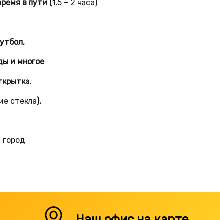
ремя в пути (
1,5 – 2 часа)
утбол,
ды и многое
ткрытка,
ие стекла
),
 город
Наш офис на карте