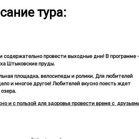
сание тура:
и содержательно провести выходные дни! В программе 
ха Штыковские пруды.
льная площадка, велосипеды и ролики.
Для любителей
дело и многое другое! Любителей
вкусно поесть ждет
 озера.
есно
и с пользой для здоровья провести время с друзьям