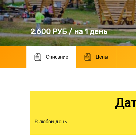
2.600 РУБ / на 1 день
Описание
Цены
Дат
В любой день