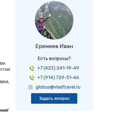
Еремеев Иван
Есть вопросы?
ды.
+7 (423) 241-19-49
истых
+7 (914) 729-31-46
арка,
globus@vladtravel.ru
Задать вопрос
ния!