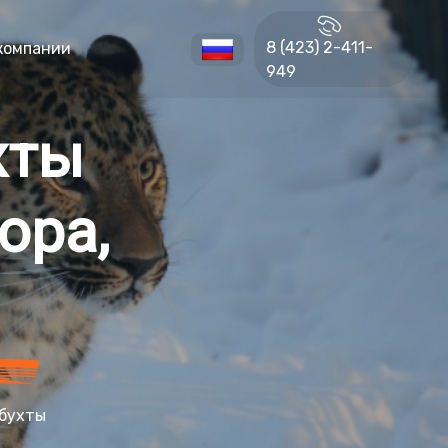
8 (423) 2-411-
компании
949
хты
ора,
бухты