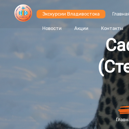
Экскурсии Владивостока
Главна
Новости
Акции
Контакты
Са
(Ст
Главн