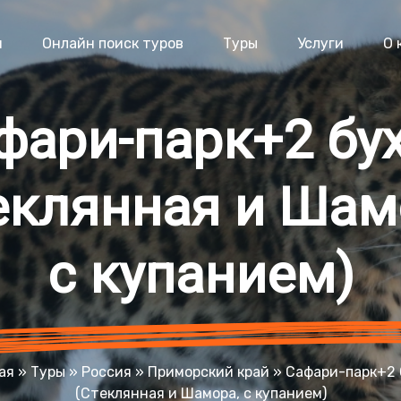
я
Онлайн поиск туров
Туры
Услуги
О 
фари-парк+2 бу
еклянная и Шам
с купанием)
ая
»
Туры
»
Россия
»
Приморский край
»
Сафари-парк+2 
(Стеклянная и Шамора, с купанием)