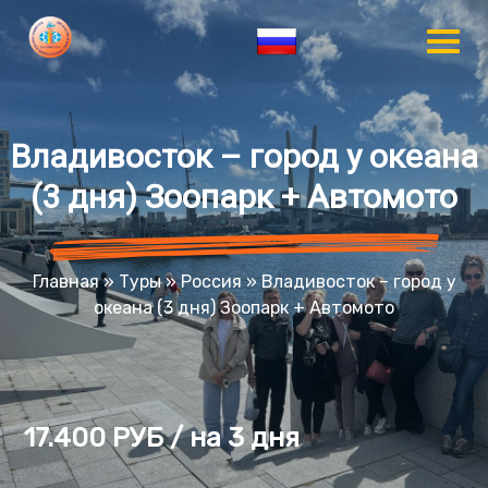
Владивосток – город у океана
(3 дня) Зоопарк + Автомото
Главная
»
Туры
»
Россия
»
Владивосток – город у
океана (3 дня) Зоопарк + Автомото
17.400 РУБ / на 3 дня