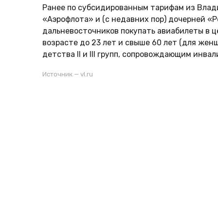
Ранее по субсидированным тарифам из Влади
«Аэрофлота» и (с недавних пор) дочерней «
дальневосточников покупать авиабилеты в ц
возрасте до 23 лет и свыше 60 лет (для женщ
детства II и III групп, сопровождающим инва
Источник — vl.ru