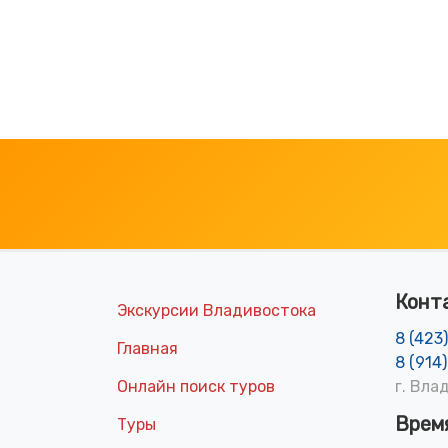
Конт
Экскурсии Владивостока
8 (423
Главная
8 (914
Онлайн поиск туров
г. Вла
Врем
Туры