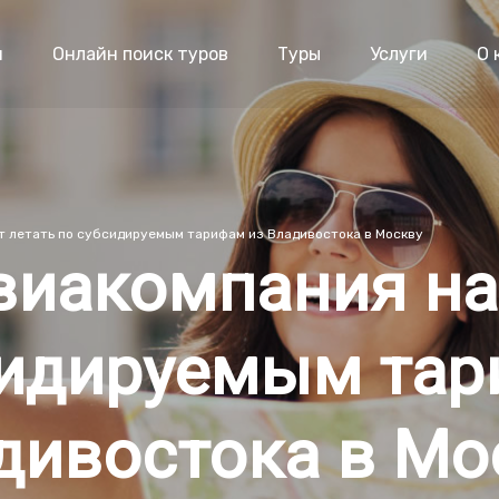
я
Онлайн поиск туров
Туры
Услуги
О 
т летать по субсидируемым тарифам из Владивостока в Москву
виакомпания на
сидируемым тар
дивостока в Мо