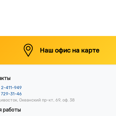
Наш офис на карте
акты
) 2-411-949
) 729-31-46
дивосток, Океанский пр-кт, 69, оф. 38
я работы