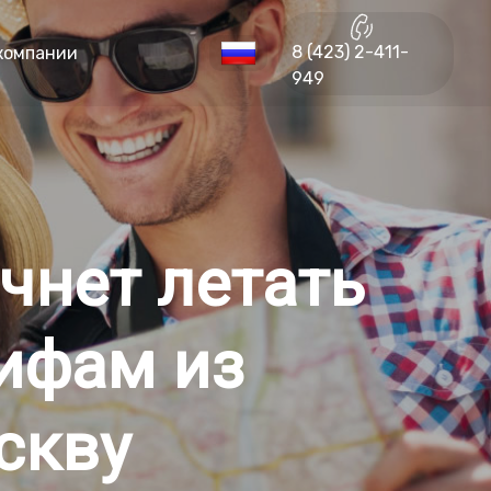
8 (423) 2-411-
компании
949
чнет летать
ифам из
скву