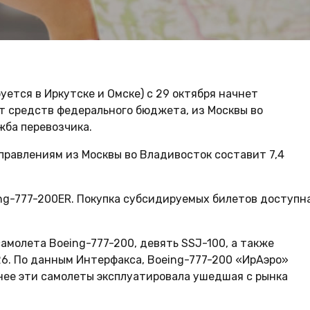
ется в Иркутске и Омске) с 29 октября начнет
т средств федерального бюджета, из Москвы во
жба перевозчика.
равлениям из Москвы во Владивосток составит 7,4
ng-777-200ER. Покупка субсидируемых билетов доступн
амолета Boeing-777-200, девять SSJ-100, а также
26. По данным Интерфакса, Boeing-777-200 «ИрАэро»
анее эти самолеты эксплуатировала ушедшая с рынка