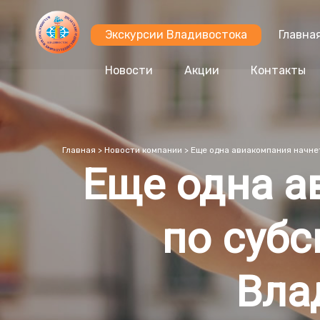
Экскурсии Владивостока
Главна
Новости
Акции
Контакты
Главная
>
Новости компании
>
Еще одна авиакомпания начне
Еще одна а
по суб
Вла