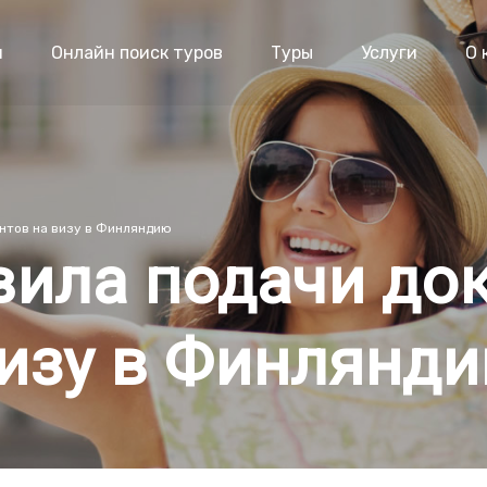
я
Онлайн поиск туров
Туры
Услуги
О 
нтов на визу в Финляндию
ила подачи до
изу в Финлянд