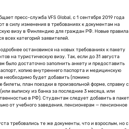
бщает пресс-служба VFS Global, с 1 сентября 2019 года
т в силу изменения в требованиях к документам на
скую визу в Финляндию для граждан РФ. Новые правила
я всех категорий заявителей.
одробнее остановимся на новых требованиях к пакету
тов на туристическую визу. Так, если до 31 августа
ам было достаточно заполнить анкету и предоставить
паспорт, копию внутреннего паспорта и медицинскую
тов необходимо будет добавить (помимо
 билеты, план поездки в произвольной форме, справку с
(или выписку из банка за последние 3 месяца, или
венностью в РФ). Студентам следует добавить в паке
ьмо от учебного заведения, пенсионерам — пенсионное
уста требовались те же документы, что и взрослым, но с