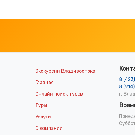
Конт
Экскурсии Владивостока
8 (423
Главная
8 (914
Онлайн поиск туров
г. Вла
Врем
Туры
Понеде
Услуги
Суббот
О компании