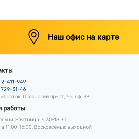
Наш офис на карте
акты
) 2-411-949
) 729-31-46
дивосток, Океанский пр-кт, 69, оф. 38
я работы
льник-пятница: 9:30-18:30
а 11:00-15:00, Воскресенье: выходной