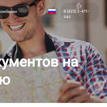
8 (423) 2-411-
компании
949
кументов на
ию