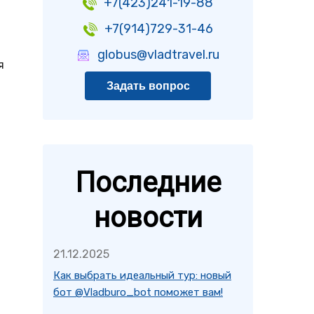
+7(423)241-19-88
+7(914)729-31-46
globus@vladtravel.ru
я
Задать вопрос
Последние
новости
21.12.2025
Как выбрать идеальный тур: новый
бот @Vladburo_bot поможет вам!