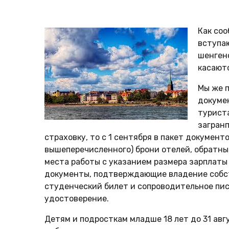
Как соо
вступаю
шенген
касаютс
Мы же п
докумен
турист
загран
страховку, то с 1 сентября в пакет докумен
вышеперечисленного) брони отелей, обратные
места работы с указанием размера зарплаты 
документы, подтверждающие владение собст
студенческий билет и сопроводительное пис
удостоверение.
Детям и подросткам младше 18 лет до 31 авг